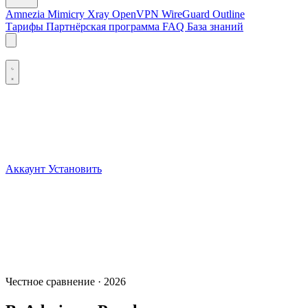
Amnezia
Mimicry
Xray
OpenVPN
WireGuard
Outline
Тарифы
Партнёрская программа
FAQ
База знаний
Аккаунт
Установить
VPN
Amnezia
Mimicry
Xray
OpenVPN
WireGuard
Outline
Честное сравнение · 2026