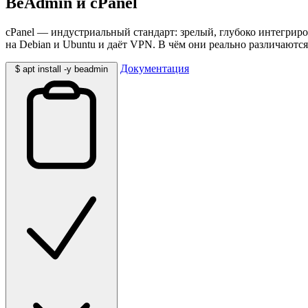
BeAdmin
и cPanel
cPanel — индустриальный стандарт: зрелый, глубоко интегриро
на Debian и Ubuntu и даёт VPN. В чём они реально различаютс
Документация
$
apt install -y beadmin