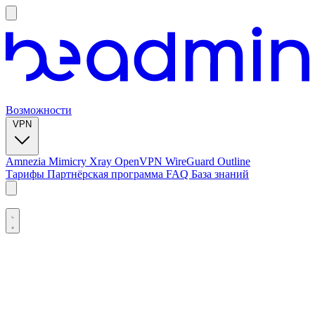
Возможности
VPN
Amnezia
Mimicry
Xray
OpenVPN
WireGuard
Outline
Тарифы
Партнёрская программа
FAQ
База знаний