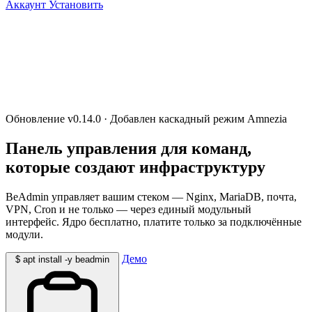
Аккаунт
Установить
VPN
Amnezia
Mimicry
Xray
OpenVPN
WireGuard
Outline
Обновление
v0.14.0
·
Добавлен каскадный режим Amnezia
Панель управления для
команд,
которые создают инфраструктуру
BeAdmin управляет вашим стеком — Nginx, MariaDB, почта,
VPN, Cron и не только — через единый модульный
интерфейс. Ядро бесплатно, платите только за подключённые
модули.
Демо
$
apt install -y beadmin